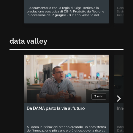
ll documentario con la regia di Olga Torrico e la
Documentar
produzione esecutiva di DE-R. Prodotto da Regione
Savio. La 
in occasione del 2 giugno - 80° anniversario del…
bellezza di
data valley
3 min
Da DAMA parte la via al futuro
Innovazi
A Dama le istituzioni stanno creando un ecosistema
Intervista
dell'innovazione più sano e più etico, dove la ricerca
Data cente