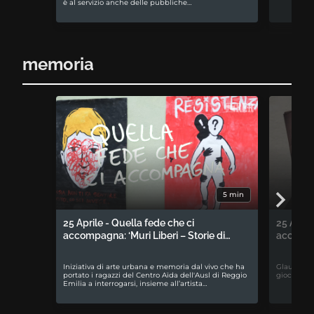
è al servizio anche delle pubbliche…
memoria
5 min
25 Aprile - Quella fede che ci
25 April
accompagna: ‘Muri Liberi – Storie di…
accompa
Iniziativa di arte urbana e memoria dal vivo che ha
Glauco Bab
portato i ragazzi del Centro Aïda dell'Ausl di Reggio
gioco da t
Emilia a interrogarsi, insieme all’artista…