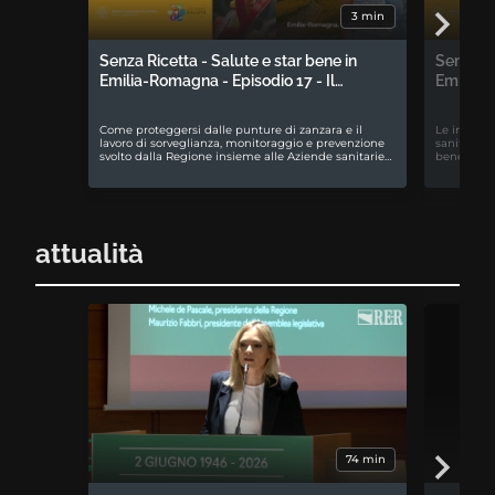
3 min
Senza Ricetta - Salute e star bene in
Senza Ri
Emilia-Romagna - Episodio 17 - Il…
Emilia-R
Come proteggersi dalle punture di zanzara e il
Le iniziati
lavoro di sorveglianza, monitoraggio e prevenzione
sanitari e
svolto dalla Regione insieme alle Aziende sanitarie…
benessere 
attualità
74 min