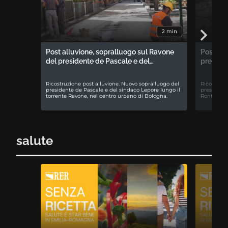
2 min
Post alluvione, sopralluogo sul Ravone
Post all
del presidente de Pascale e del…
preside
Ricostruzione post alluvione. Nuovo sopralluogo del
Ricostruzi
presidente de Pascale e del sindaco Lepore lungo il
presidente
torrente Ravone, nel centro urbano di Bologna.
Rontini a 
salute