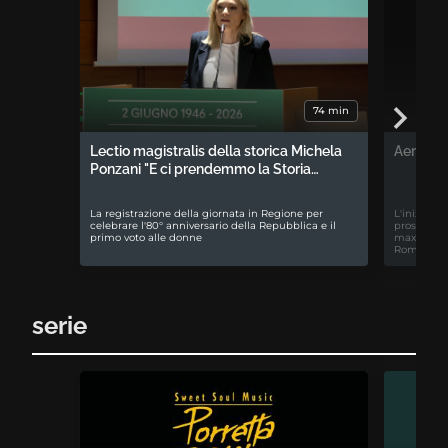
74 min
Lectio magistralis della storica Michela
Aemilia 
Ponzani "E ci prendemmo la Storia…
La registrazione della giornata in Regione per
L'iniziativ
celebrare l'80° anniversario della Repubblica e il
prospettiv
primo voto alle donne
maxiproces
Romagna
serie