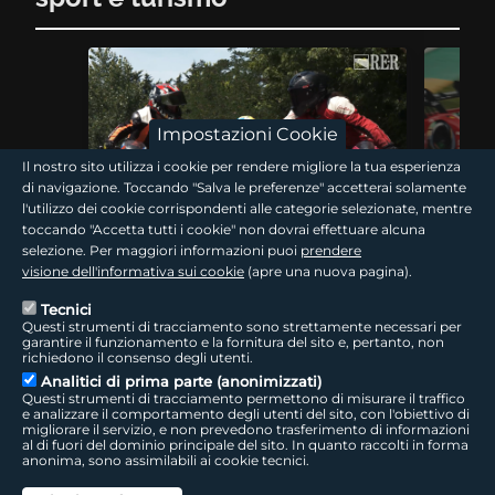
Impostazioni Cookie
Il nostro sito utilizza i cookie per rendere migliore la tua esperienza
di navigazione. Toccando "Salva le preferenze" accetterai solamente
13 min
l'utilizzo dei cookie corrispondenti alle categorie selezionate, mentre
toccando "Accetta tutti i cookie" non dovrai effettuare alcuna
Traguardi! Cominciare dagli inizi
Traguard
selezione. Per maggiori informazioni puoi
prendere
visione dell'informativa sui cookie
(apre una nuova pagina).
Tecnici
La Romagna del motociclismo: dalla pista di
Velocità, st
Questi strumenti di tracciamento sono strettamente necessari per
minimoto del Motor Park di Cattolica, storica fucina
vetture: q
garantire il funzionamento e la fornitura del sito e, pertanto, non
di campioni e giovani promesse, fino al Misano
Championsh
richiedono il consenso degli utenti.
World…
Analitici di prima parte (anonimizzati)
Questi strumenti di tracciamento permettono di misurare il traffico
e analizzare il comportamento degli utenti del sito, con l'obiettivo di
migliorare il servizio, e non prevedono trasferimento di informazioni
giovani
al di fuori del dominio principale del sito. In quanto raccolti in forma
anonima, sono assimilabili ai cookie tecnici.