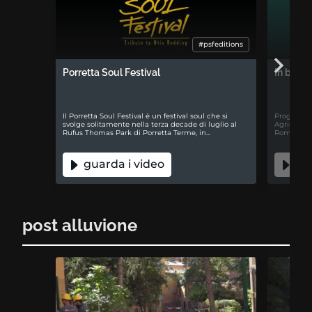
#psfeditions
Porretta Soul Festival
In buon
Il Porretta Soul Festival è un festival soul che si
Progetto i
svolge solitamente nella terza decade di luglio al
Agricoltur
Rufus Thomas Park di Porretta Terme, in…
Romagna, c
guarda i video
gua
post alluvione