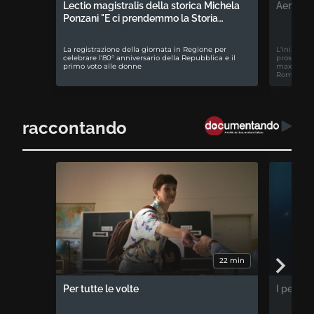
Lectio magistralis della storica Michela
Aemilia 
Ponzani "E ci prendemmo la Storia…
La registrazione della giornata in Regione per
L'iniziativ
celebrare l'80° anniversario della Repubblica e il
prospettiv
primo voto alle donne
maxiproces
Romagna
raccontando
22 min
Per tutte le volte
I percor