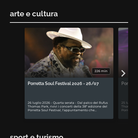
arte e cultura
226 min
Porretta Soul Festival 2026 - 26/07
Porretta
26 luglio 2026 - Quarta serata - Dal palco del Rufus
25 luglio 
Thomas Park, rivivi i concerti della 38ª edizione del
Thomas Park
Porretta Soul Festival, l'appuntamento che…
Porretta S
sport e turismo