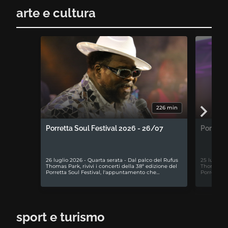
arte e cultura
226 min
Porretta Soul Festival 2026 - 26/07
Porretta
26 luglio 2026 - Quarta serata - Dal palco del Rufus
25 luglio 
Thomas Park, rivivi i concerti della 38ª edizione del
Thomas Park
Porretta Soul Festival, l'appuntamento che…
Porretta S
sport e turismo