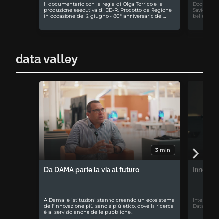
ll documentario con la regia di Olga Torrico e la
Documentar
produzione esecutiva di DE-R. Prodotto da Regione
Savio. La 
in occasione del 2 giugno - 80° anniversario del…
bellezza di
data valley
3 min
Da DAMA parte la via al futuro
Innovazi
A Dama le istituzioni stanno creando un ecosistema
Intervista
dell'innovazione più sano e più etico, dove la ricerca
Data cente
è al servizio anche delle pubbliche…