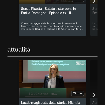
Senza Ricetta - Salute e star bene in
Senza Ri
Emilia-Romagna - Episodio 17 - Il…
Emilia-R
Come proteggersi dalle punture di zanzara e il
Le iniziati
lavoro di sorveglianza, monitoraggio e prevenzione
sanitari e
svolto dalla Regione insieme alle Aziende sanitarie…
benessere 
attualità
74 min
Lectio magistralis della storica Michela
Aemilia 