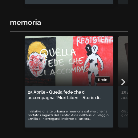
memoria
5 min
25 Aprile - Quella fede che ci
25 April
accompagna: ‘Muri Liberi – Storie di…
accompa
Iniziativa di arte urbana e memoria dal vivo che ha
Glauco Bab
portato i ragazzi del Centro Aïda dell'Ausl di Reggio
gioco da t
Emilia a interrogarsi, insieme all’artista…