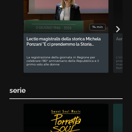
74 min
Lectio magistralis della storica Michela
Aemilia 
Ponzani "E ci prendemmo la Storia…
La registrazione della giornata in Regione per
L'iniziativ
celebrare l'80° anniversario della Repubblica e il
prospettiv
primo voto alle donne
maxiproces
Romagna
serie