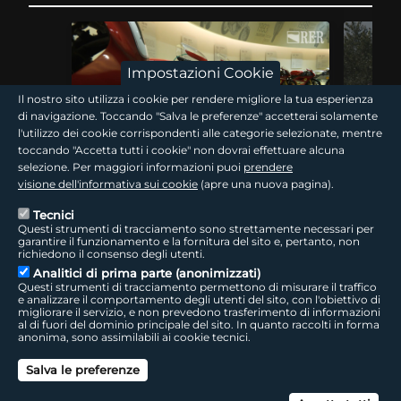
Impostazioni Cookie
Il nostro sito utilizza i cookie per rendere migliore la tua esperienza
di navigazione. Toccando "Salva le preferenze" accetterai solamente
l'utilizzo dei cookie corrispondenti alle categorie selezionate, mentre
15 min
toccando "Accetta tutti i cookie" non dovrai effettuare alcuna
selezione. Per maggiori informazioni puoi
prendere
Traguardi! Il filo rosso
Traguard
visione dell'informativa sui cookie
(apre una nuova pagina).
Tecnici
Questi strumenti di tracciamento sono strettamente necessari per
Nel centenario Ducati il WDW accende Misano e la
La Romagna
garantire il funzionamento e la fornitura del sito e, pertanto, non
Romagna dei motori. Seguendo le tracce di questa
minimoto d
richiedono il consenso degli utenti.
storia si risale alla Bologna industriale, tra…
di campion
Analitici di prima parte (anonimizzati)
World…
Questi strumenti di tracciamento permettono di misurare il traffico
e analizzare il comportamento degli utenti del sito, con l'obiettivo di
migliorare il servizio, e non prevedono trasferimento di informazioni
al di fuori del dominio principale del sito. In quanto raccolti in forma
giovani
anonima, sono assimilabili ai cookie tecnici.
Salva le preferenze
Can