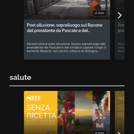
2 min
Post alluvione, sopralluogo sul Ravone
Post all
del presidente de Pascale e del…
preside
Ricostruzione post alluvione. Nuovo sopralluogo del
Ricostruzi
presidente de Pascale e del sindaco Lepore lungo il
presidente
torrente Ravone, nel centro urbano di Bologna.
Rontini a 
salute
3 min