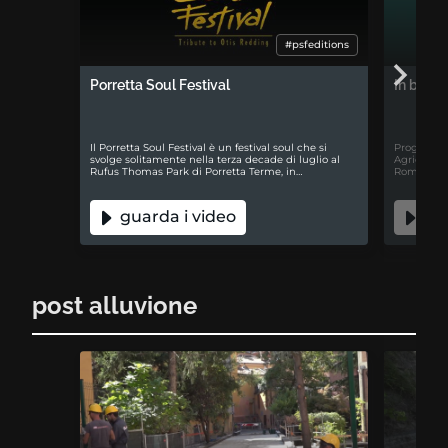
#psfeditions
Porretta Soul Festival
In buon
Il Porretta Soul Festival è un festival soul che si
Progetto i
svolge solitamente nella terza decade di luglio al
Agricoltur
Rufus Thomas Park di Porretta Terme, in…
Romagna, c
guarda i video
gua
post alluvione