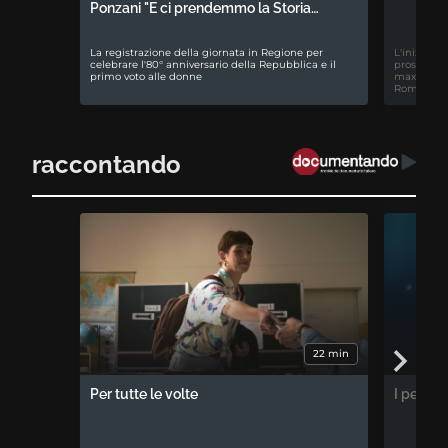
Ponzani "E ci prendemmo la Storia…
La registrazione della giornata in Regione per
L'iniziativ
celebrare l'80° anniversario della Repubblica e il
prospettiv
primo voto alle donne
maxiproces
Romagna
raccontando
22 min
Per tutte le volte
I percor