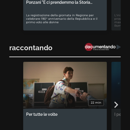
Ponzani "E ci prendemmo la Storia…
La registrazione della giornata in Regione per
L'iniziativ
celebrare l'80° anniversario della Repubblica e il
prospettiv
primo voto alle donne
maxiproces
Romagna
raccontando
22 min
Per tutte le volte
I percor