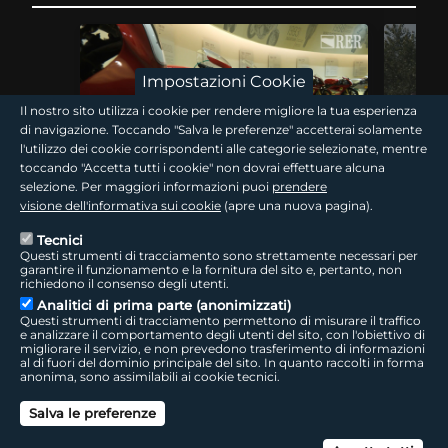
Impostazioni Cookie
Il nostro sito utilizza i cookie per rendere migliore la tua esperienza
di navigazione. Toccando "Salva le preferenze" accetterai solamente
l'utilizzo dei cookie corrispondenti alle categorie selezionate, mentre
15 min
toccando "Accetta tutti i cookie" non dovrai effettuare alcuna
selezione. Per maggiori informazioni puoi
prendere
Traguardi! Il filo rosso
Traguard
visione dell'informativa sui cookie
(apre una nuova pagina).
Tecnici
Questi strumenti di tracciamento sono strettamente necessari per
Nel centenario Ducati il WDW accende Misano e la
La Romagna
garantire il funzionamento e la fornitura del sito e, pertanto, non
Romagna dei motori. Seguendo le tracce di questa
minimoto d
richiedono il consenso degli utenti.
storia si risale alla Bologna industriale, tra…
di campion
Analitici di prima parte (anonimizzati)
World…
Questi strumenti di tracciamento permettono di misurare il traffico
e analizzare il comportamento degli utenti del sito, con l'obiettivo di
migliorare il servizio, e non prevedono trasferimento di informazioni
al di fuori del dominio principale del sito. In quanto raccolti in forma
giovani
anonima, sono assimilabili ai cookie tecnici.
Salva le preferenze
Can