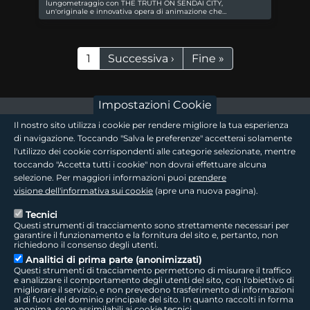
lungometraggio con THE TRUTH ON SENDAI CITY,
un'originale e innovativa opera di animazione che…
Paginazione
Pagina attuale
Pagina successiva
Ultima pagina
1
Successiva ›
Fine »
Impostazioni Cookie
footer - sezione logo 1
Il nostro sito utilizza i cookie per rendere migliore la tua esperienza
di navigazione. Toccando "Salva le preferenze" accetterai solamente
l'utilizzo dei cookie corrispondenti alle categorie selezionate, mentre
toccando "Accetta tutti i cookie" non dovrai effettuare alcuna
footer - sezione logo2
selezione. Per maggiori informazioni puoi
prendere
visione dell'informativa sui cookie
(apre una nuova pagina).
Tecnici
Questi strumenti di tracciamento sono strettamente necessari per
Seguici sui social
footer - sezione link utili
garantire il funzionamento e la fornitura del sito e, pertanto, non
richiedono il consenso degli utenti.
Analitici di prima parte (anonimizzati)
Questi strumenti di tracciamento permettono di misurare il traffico
e analizzare il comportamento degli utenti del sito, con l'obiettivo di
migliorare il servizio, e non prevedono trasferimento di informazioni
LepidaTV
|
Accessibilità
|
Cookie
|
Privacy
|
Social Media Policy
al di fuori del dominio principale del sito. In quanto raccolti in forma
anonima, sono assimilabili ai cookie tecnici.