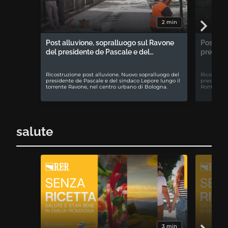
2 min
Post alluvione, sopralluogo sul Ravone
Post all
del presidente de Pascale e del…
preside
Ricostruzione post alluvione. Nuovo sopralluogo del
Ricostruzi
presidente de Pascale e del sindaco Lepore lungo il
presidente
torrente Ravone, nel centro urbano di Bologna.
Rontini a 
salute
3 min