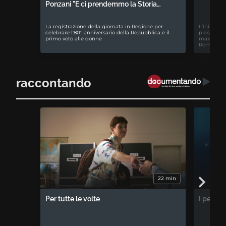
Ponzani "E ci prendemmo la Storia…
La registrazione della giornata in Regione per
L'iniziativ
celebrare l'80° anniversario della Repubblica e il
prospettiv
primo voto alle donne
maxiproces
Romagna
raccontando
22 min
Per tutte le volte
I percor