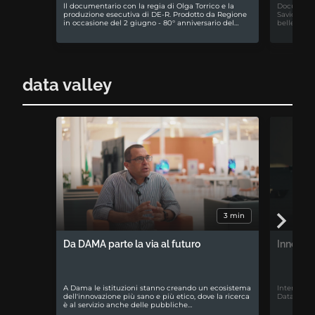
ll documentario con la regia di Olga Torrico e la
Documentar
produzione esecutiva di DE-R. Prodotto da Regione
Savio. La 
in occasione del 2 giugno - 80° anniversario del…
bellezza di
data valley
3 min
Da DAMA parte la via al futuro
Innovazi
A Dama le istituzioni stanno creando un ecosistema
Intervista
dell'innovazione più sano e più etico, dove la ricerca
Data cente
è al servizio anche delle pubbliche…