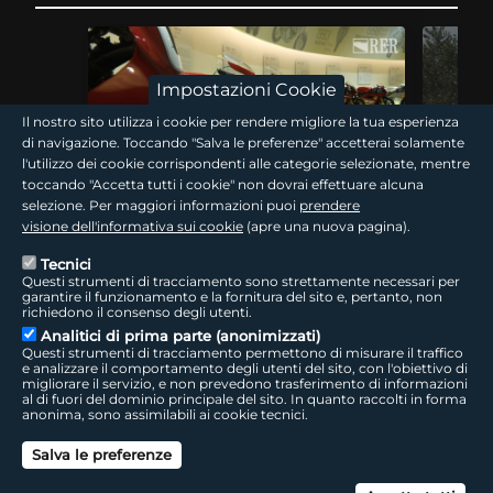
Impostazioni Cookie
Il nostro sito utilizza i cookie per rendere migliore la tua esperienza
di navigazione. Toccando "Salva le preferenze" accetterai solamente
l'utilizzo dei cookie corrispondenti alle categorie selezionate, mentre
15 min
toccando "Accetta tutti i cookie" non dovrai effettuare alcuna
selezione. Per maggiori informazioni puoi
prendere
Traguardi! Il filo rosso
Traguard
visione dell'informativa sui cookie
(apre una nuova pagina).
Tecnici
Questi strumenti di tracciamento sono strettamente necessari per
Nel centenario Ducati il WDW accende Misano e la
La Romagna
garantire il funzionamento e la fornitura del sito e, pertanto, non
Romagna dei motori. Seguendo le tracce di questa
minimoto d
richiedono il consenso degli utenti.
storia si risale alla Bologna industriale, tra…
di campion
Analitici di prima parte (anonimizzati)
World…
Questi strumenti di tracciamento permettono di misurare il traffico
e analizzare il comportamento degli utenti del sito, con l'obiettivo di
migliorare il servizio, e non prevedono trasferimento di informazioni
al di fuori del dominio principale del sito. In quanto raccolti in forma
giovani
anonima, sono assimilabili ai cookie tecnici.
Salva le preferenze
Can