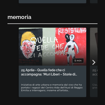
memoria
5 min
25 Aprile - Quella fede che ci
25 April
accompagna: ‘Muri Liberi – Storie di…
accompa
Iniziativa di arte urbana e memoria dal vivo che ha
Glauco Bab
portato i ragazzi del Centro Aïda dell'Ausl di Reggio
gioco da t
Emilia a interrogarsi, insieme all’artista…