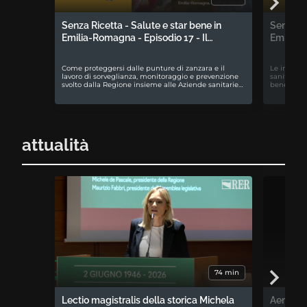
Senza Ricetta - Salute e star bene in
Senza Ri
Emilia-Romagna - Episodio 17 - Il…
Emilia-R
Come proteggersi dalle punture di zanzara e il
Le iniziati
lavoro di sorveglianza, monitoraggio e prevenzione
sanitari e
svolto dalla Regione insieme alle Aziende sanitarie…
benessere 
attualità
74 min
Lectio magistralis della storica Michela
Aemilia 