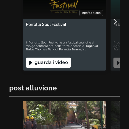
#psfeditions
Porretta Soul Festival
In buon
Il Porretta Soul Festival è un festival soul che si
Progetto i
svolge solitamente nella terza decade di luglio al
Agricoltur
Rufus Thomas Park di Porretta Terme, in…
Romagna, c
guarda i video
gua
post alluvione