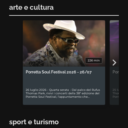
arte e cultura
226 min
Porretta Soul Festival 2026 - 26/07
Porretta
26 luglio 2026 - Quarta serata - Dal palco del Rufus
25 luglio 
Thomas Park, rivivi i concerti della 38ª edizione del
Thomas Park
Porretta Soul Festival, l'appuntamento che…
Porretta S
sport e turismo