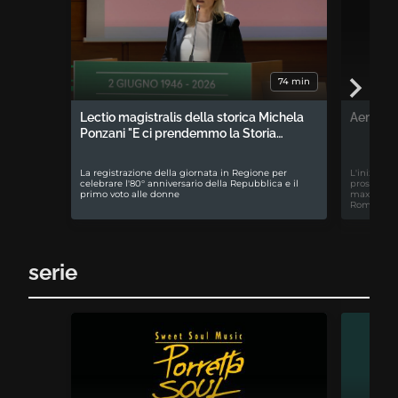
74 min
Lectio magistralis della storica Michela
Aemilia 
Ponzani "E ci prendemmo la Storia…
La registrazione della giornata in Regione per
L'iniziativ
celebrare l'80° anniversario della Repubblica e il
prospettiv
primo voto alle donne
maxiproces
Romagna
serie