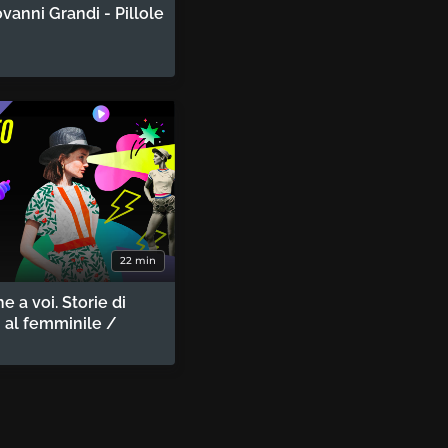
ovanni Grandi - Pillole
22 min
e a voi. Storie di
e, al femminile /