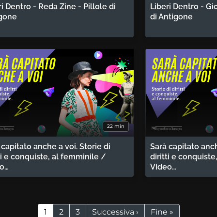
ri Dentro - Reda Zine - Pillole di
Liberi Dentro - Gi
gone
di Antigone
22 min
 capitato anche a voi. Storie di
Sarà capitato anch
tti e conquiste, al femminile /
diritti e conquist
eo…
Video…
Pagina attuale
Page
Page
Pagina successiva
Ultima pagina
1
2
3
Successiva ›
Fine »