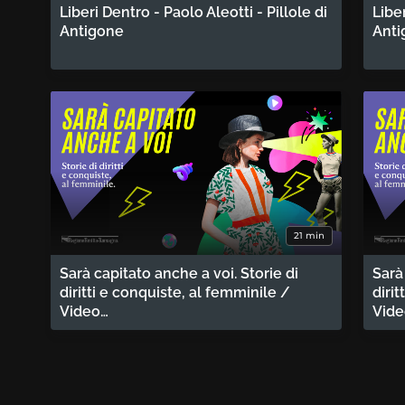
Liberi Dentro - Paolo Aleotti - Pillole di
Libe
Antigone
Anti
21 min
Sarà capitato anche a voi. Storie di
Sarà
diritti e conquiste, al femminile /
diri
Video…
Vid
Paginazione