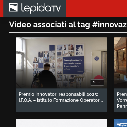
Salta al contenuto principale
Video associati al tag #innova
3 min
Premio Innovatori responsabili 2025:
Prem
I.F.O.A. – Istituto Formazione Operatori…
Vorr
Penn