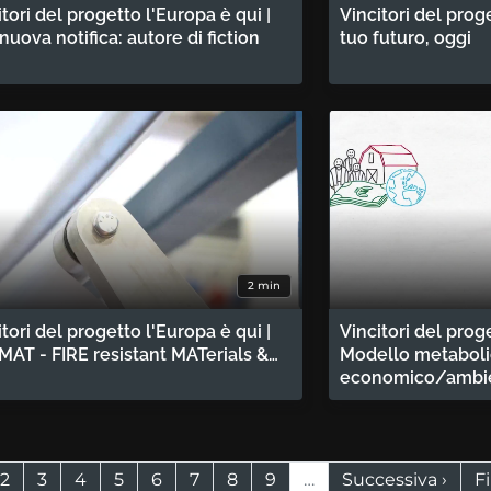
itori del progetto l'Europa è qui |
Vincitori del proge
nuova notifica: autore di fiction
tuo futuro, oggi
2 min
itori del progetto l'Europa è qui |
Vincitori del prog
MAT - FIRE resistant MATerials &…
Modello metabol
economico/ambie
ina attuale
Page
Page
Page
Page
Page
Page
Page
Page
Pagina successiv
U
2
3
4
5
6
7
8
9
…
Successiva ›
F