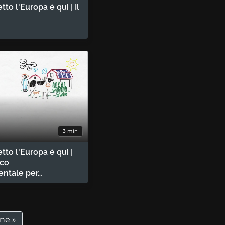
tto l'Europa è qui | Il
3 min
etto l'Europa è qui |
ico
ntale per…
a
ltima pagina
ine »