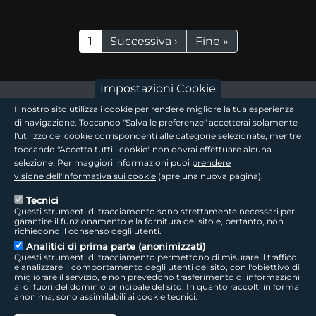
Paginazione
Pagina attuale
Pagina successiva
Ultima pagina
1
Successiva ›
Fine »
Impostazioni Cookie
footer - sezione logo 1
Il nostro sito utilizza i cookie per rendere migliore la tua esperienza
di navigazione. Toccando "Salva le preferenze" accetterai solamente
l'utilizzo dei cookie corrispondenti alle categorie selezionate, mentre
toccando "Accetta tutti i cookie" non dovrai effettuare alcuna
footer - sezione logo2
selezione. Per maggiori informazioni puoi
prendere
visione dell'informativa sui cookie
(apre una nuova pagina).
Tecnici
Questi strumenti di tracciamento sono strettamente necessari per
Seguici sui social
footer - sezione link utili
garantire il funzionamento e la fornitura del sito e, pertanto, non
richiedono il consenso degli utenti.
Analitici di prima parte (anonimizzati)
Questi strumenti di tracciamento permettono di misurare il traffico
e analizzare il comportamento degli utenti del sito, con l'obiettivo di
migliorare il servizio, e non prevedono trasferimento di informazioni
LepidaTV
|
Accessibilità
|
Cookie
|
Privacy
|
Social Media Policy
al di fuori del dominio principale del sito. In quanto raccolti in forma
anonima, sono assimilabili ai cookie tecnici.
LepidaScpA