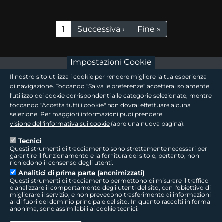
Paginazione
Pagina attuale
Pagina successiva
Ultima pagina
1
Successiva ›
Fine »
Impostazioni Cookie
footer - sezione logo 1
Il nostro sito utilizza i cookie per rendere migliore la tua esperienza
di navigazione. Toccando "Salva le preferenze" accetterai solamente
l'utilizzo dei cookie corrispondenti alle categorie selezionate, mentre
toccando "Accetta tutti i cookie" non dovrai effettuare alcuna
footer - sezione logo2
selezione. Per maggiori informazioni puoi
prendere
visione dell'informativa sui cookie
(apre una nuova pagina).
Tecnici
Questi strumenti di tracciamento sono strettamente necessari per
Seguici sui social
footer - sezione link utili
garantire il funzionamento e la fornitura del sito e, pertanto, non
richiedono il consenso degli utenti.
Analitici di prima parte (anonimizzati)
Questi strumenti di tracciamento permettono di misurare il traffico
e analizzare il comportamento degli utenti del sito, con l'obiettivo di
migliorare il servizio, e non prevedono trasferimento di informazioni
LepidaTV
|
Accessibilità
|
Cookie
|
Privacy
|
Social Media Policy
al di fuori del dominio principale del sito. In quanto raccolti in forma
anonima, sono assimilabili ai cookie tecnici.
LepidaScpA