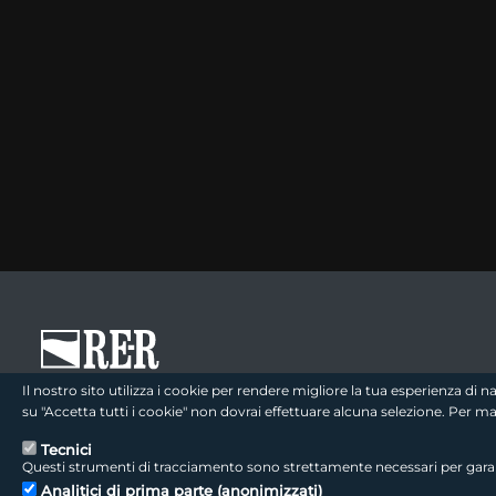
footer - sezione logo 1
Il nostro sito utilizza i cookie per rendere migliore la tua esperienza di
su "Accetta tutti i cookie" non dovrai effettuare alcuna selezione. Per 
Tecnici
Questi strumenti di tracciamento sono strettamente necessari per garanti
footer - sezione colophon
LepidaScpA
Analitici di prima parte (anonimizzati)