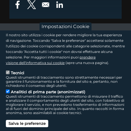
Opens in a new window
Opens in a new window
Opens in a new window
Impostazioni Cookie
footer - sezione logo 1
Il nostro sito utilizza i cookie per rendere migliore la tua esperienza
di navigazione. Toccando "Salva le preferenze" accetterai solamente
l'utilizzo dei cookie corrispondenti alle categorie selezionate, mentre
toccando "Accetta tutti i cookie" non dovrai effettuare alcuna
footer - sezione logo2
selezione. Per maggiori informazioni puoi
prendere
visione dell'informativa sui cookie
(apre una nuova pagina).
Tecnici
Questi strumenti di tracciamento sono strettamente necessari per
Seguici sui social
footer - sezione link utili
garantire il funzionamento e la fornitura del sito e, pertanto, non
richiedono il consenso degli utenti.
Analitici di prima parte (anonimizzati)
Questi strumenti di tracciamento permettono di misurare il traffico
e analizzare il comportamento degli utenti del sito, con l'obiettivo di
migliorare il servizio, e non prevedono trasferimento di informazioni
LepidaTV
|
Accessibilità
|
Cookie
|
Privacy
|
Social Media Policy
al di fuori del dominio principale del sito. In quanto raccolti in forma
anonima, sono assimilabili ai cookie tecnici.
footer - sezione colophon
LepidaScpA
Salva le preferenze
Sede Legale: Via della Liberazione, 15 - 40128 Bologna BO
Capitale Sociale interamente versato ad oggi: € 69.881.000,00 | P.IVA/C.F.
Can