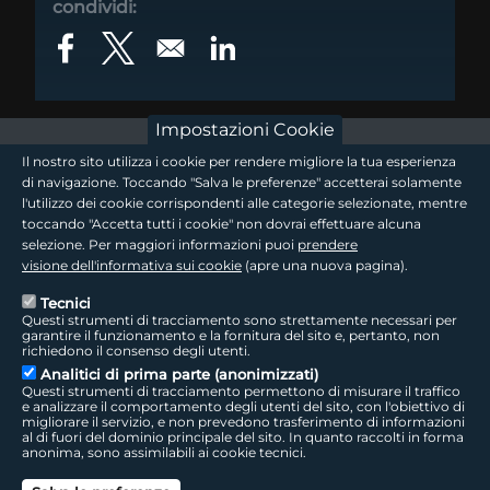
condividi:
Opens in a new window
Opens in a new window
Opens in a new window
Impostazioni Cookie
footer - sezione logo 1
Il nostro sito utilizza i cookie per rendere migliore la tua esperienza
di navigazione. Toccando "Salva le preferenze" accetterai solamente
l'utilizzo dei cookie corrispondenti alle categorie selezionate, mentre
toccando "Accetta tutti i cookie" non dovrai effettuare alcuna
footer - sezione logo2
selezione. Per maggiori informazioni puoi
prendere
visione dell'informativa sui cookie
(apre una nuova pagina).
Tecnici
Questi strumenti di tracciamento sono strettamente necessari per
Seguici sui social
footer - sezione link utili
garantire il funzionamento e la fornitura del sito e, pertanto, non
richiedono il consenso degli utenti.
Analitici di prima parte (anonimizzati)
Questi strumenti di tracciamento permettono di misurare il traffico
e analizzare il comportamento degli utenti del sito, con l'obiettivo di
migliorare il servizio, e non prevedono trasferimento di informazioni
LepidaTV
|
Accessibilità
|
Cookie
|
Privacy
|
Social Media Policy
al di fuori del dominio principale del sito. In quanto raccolti in forma
anonima, sono assimilabili ai cookie tecnici.
footer - sezione colophon
LepidaScpA