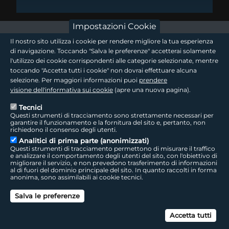
Impostazioni Cookie
footer - sezione logo 1
Il nostro sito utilizza i cookie per rendere migliore la tua esperienza
di navigazione. Toccando "Salva le preferenze" accetterai solamente
l'utilizzo dei cookie corrispondenti alle categorie selezionate, mentre
toccando "Accetta tutti i cookie" non dovrai effettuare alcuna
footer - sezione logo2
selezione. Per maggiori informazioni puoi
prendere
visione dell'informativa sui cookie
(apre una nuova pagina).
Tecnici
Questi strumenti di tracciamento sono strettamente necessari per
Seguici sui social
footer - sezione link utili
garantire il funzionamento e la fornitura del sito e, pertanto, non
richiedono il consenso degli utenti.
Analitici di prima parte (anonimizzati)
Questi strumenti di tracciamento permettono di misurare il traffico
e analizzare il comportamento degli utenti del sito, con l'obiettivo di
migliorare il servizio, e non prevedono trasferimento di informazioni
LepidaTV
|
Accessibilità
|
Cookie
|
Privacy
|
Social Media Policy
al di fuori del dominio principale del sito. In quanto raccolti in forma
anonima, sono assimilabili ai cookie tecnici.
footer - sezione colophon
LepidaScpA
Salva le preferenze
Sede Legale: Via della Liberazione, 15 - 40128 Bologna BO
Capitale Sociale interamente versato ad oggi: € 69.881.000,00 | P.IVA/C.F.
Can
02770891204
Accetta tutti
Licenza SIAE 9229