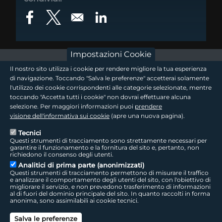
Opens in a new window
Opens in a new window
Opens in a new window
Impostazioni Cookie
footer - sezione logo 1
Il nostro sito utilizza i cookie per rendere migliore la tua esperienza
di navigazione. Toccando "Salva le preferenze" accetterai solamente
l'utilizzo dei cookie corrispondenti alle categorie selezionate, mentre
toccando "Accetta tutti i cookie" non dovrai effettuare alcuna
footer - sezione logo2
selezione. Per maggiori informazioni puoi
prendere
visione dell'informativa sui cookie
(apre una nuova pagina).
Tecnici
Questi strumenti di tracciamento sono strettamente necessari per
Seguici sui social
footer - sezione link utili
garantire il funzionamento e la fornitura del sito e, pertanto, non
richiedono il consenso degli utenti.
Analitici di prima parte (anonimizzati)
Questi strumenti di tracciamento permettono di misurare il traffico
e analizzare il comportamento degli utenti del sito, con l'obiettivo di
migliorare il servizio, e non prevedono trasferimento di informazioni
LepidaTV
|
Accessibilità
|
Cookie
|
Privacy
|
Social Media Policy
al di fuori del dominio principale del sito. In quanto raccolti in forma
anonima, sono assimilabili ai cookie tecnici.
footer - sezione colophon
LepidaScpA
Salva le preferenze
Sede Legale: Via della Liberazione, 15 - 40128 Bologna BO