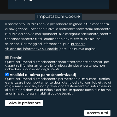
Impostazioni Cookie
footer - sezione logo 1
Il nostro sito utilizza i cookie per rendere migliore la tua esperienza
di navigazione. Toccando "Salva le preferenze" accetterai solamente
l'utilizzo dei cookie corrispondenti alle categorie selezionate, mentre
toccando "Accetta tutti i cookie" non dovrai effettuare alcuna
footer - sezione logo2
selezione. Per maggiori informazioni puoi
prendere
visione dell'informativa sui cookie
(apre una nuova pagina).
Tecnici
Questi strumenti di tracciamento sono strettamente necessari per
Seguici sui social
footer - sezione link utili
garantire il funzionamento e la fornitura del sito e, pertanto, non
richiedono il consenso degli utenti.
Analitici di prima parte (anonimizzati)
Questi strumenti di tracciamento permettono di misurare il traffico
e analizzare il comportamento degli utenti del sito, con l'obiettivo di
migliorare il servizio, e non prevedono trasferimento di informazioni
LepidaTV
|
Accessibilità
|
Cookie
|
Privacy
|
Social Media Policy
al di fuori del dominio principale del sito. In quanto raccolti in forma
anonima, sono assimilabili ai cookie tecnici.
footer - sezione colophon
LepidaScpA
Salva le preferenze
Sede Legale: Via della Liberazione, 15 - 40128 Bologna BO
Capitale Sociale interamente versato ad oggi: € 69.881.000,00 | P.IVA/C.F.
Can
02770891204
Accetta tutti
Licenza SIAE 9229