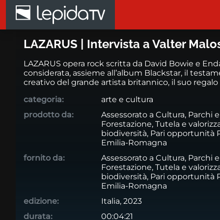
Salta al contenuto principale
LAZARUS | Intervista a Valter M
LAZARUS | Intervista a Valter Malos
LAZARUS opera rock scritta da David Bowie e End
considerata, assieme all’album Blackstar, il testa
creativo del grande artista britannico, il suo regalo
categoria:
arte e cultura
prodotto da:
Assessorato a Cultura, Parchi e
Forestazione, Tutela e valorizz
biodiversità, Pari opportunità
Emilia-Romagna
fornito da:
Assessorato a Cultura, Parchi e
Forestazione, Tutela e valorizz
biodiversità, Pari opportunità
Emilia-Romagna
edizione:
Italia, 2023
durata:
00:04:21