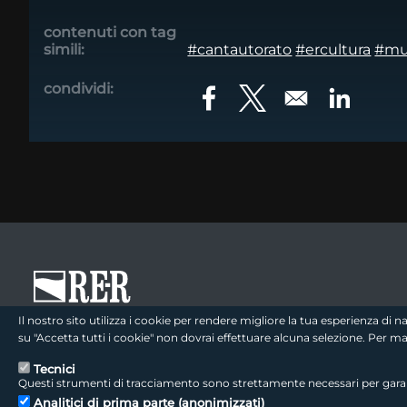
contenuti con tag
simili:
#cantautorato
#ercultura
#mu
condividi:
Opens in a new window
Opens in a new win
Opens in
footer - sezione logo 1
Il nostro sito utilizza i cookie per rendere migliore la tua esperienza di
su "Accetta tutti i cookie" non dovrai effettuare alcuna selezione. Per 
Tecnici
Questi strumenti di tracciamento sono strettamente necessari per garanti
footer - sezione colophon
LepidaScpA
Analitici di prima parte (anonimizzati)