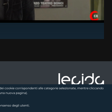
e logo2
zo dei cookie corrispondenti alle categorie selezionate, mentre cliccando
una nuova pagina).
onsenso degli utenti.
Seguici sui social
link utili