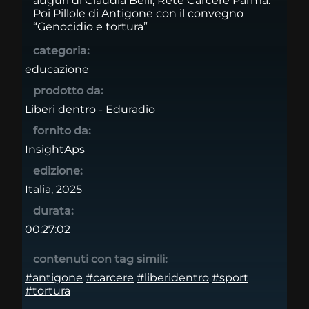
auguri di Claudia Belli, Rete Carcere Parma.
Poi Pillole di Antigone con il convegno
“Genocidio e tortura”
categoria:
educazione
prodotto da:
Liberi dentro - Eduradio
fornito da:
InsightAps
edizione:
Italia, 2025
durata:
00:27:02
contenuti con tag simili:
#antigone
#carcere
#liberidentro
#sport
#tortura