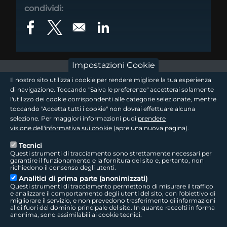
condividi:
Opens in a new window
Opens in a new window
Opens in a new window
Impostazioni Cookie
footer - sezione logo 1
Il nostro sito utilizza i cookie per rendere migliore la tua esperienza
di navigazione. Toccando "Salva le preferenze" accetterai solamente
l'utilizzo dei cookie corrispondenti alle categorie selezionate, mentre
toccando "Accetta tutti i cookie" non dovrai effettuare alcuna
footer - sezione logo2
selezione. Per maggiori informazioni puoi
prendere
visione dell'informativa sui cookie
(apre una nuova pagina).
Tecnici
Questi strumenti di tracciamento sono strettamente necessari per
Seguici sui social
footer - sezione link utili
garantire il funzionamento e la fornitura del sito e, pertanto, non
richiedono il consenso degli utenti.
Analitici di prima parte (anonimizzati)
Questi strumenti di tracciamento permettono di misurare il traffico
e analizzare il comportamento degli utenti del sito, con l'obiettivo di
migliorare il servizio, e non prevedono trasferimento di informazioni
LepidaTV
|
Accessibilità
|
Cookie
|
Privacy
|
Social Media Policy
al di fuori del dominio principale del sito. In quanto raccolti in forma
anonima, sono assimilabili ai cookie tecnici.
LepidaScpA