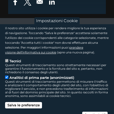
Opens in a new window
Opens in a new window
Opens in a new window
Impostazioni Cookie
footer - sezione logo 1
Il nostro sito utilizza i cookie per rendere migliore la tua esperienza
di navigazione. Toccando "Salva le preferenze" accetterai solamente
l'utilizzo dei cookie corrispondenti alle categorie selezionate, mentre
toccando "Accetta tutti i cookie" non dovrai effettuare alcuna
footer - sezione logo2
selezione. Per maggiori informazioni puoi
prendere
visione dell'informativa sui cookie
(apre una nuova pagina).
Tecnici
Questi strumenti di tracciamento sono strettamente necessari per
Seguici sui social
footer - sezione link utili
garantire il funzionamento e la fornitura del sito e, pertanto, non
richiedono il consenso degli utenti.
Analitici di prima parte (anonimizzati)
Questi strumenti di tracciamento permettono di misurare il traffico
e analizzare il comportamento degli utenti del sito, con l'obiettivo di
migliorare il servizio, e non prevedono trasferimento di informazioni
LepidaTV
|
Accessibilità
|
Cookie
|
Privacy
|
Social Media Policy
al di fuori del dominio principale del sito. In quanto raccolti in forma
anonima, sono assimilabili ai cookie tecnici.
footer - sezione colophon
LepidaScpA
Salva le preferenze
Sede Legale: Via della Liberazione, 15 - 40128 Bologna BO
Capitale Sociale interamente versato ad oggi: € 69.881.000,00 | P.IVA/C.F.
Can
02770891204