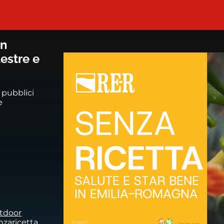
bene in Emilia-Romagna - Episodio
in
estre e
i pubblici
e
tdoor
nzaricetta