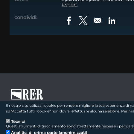
#sport
condividi:
Opens in a new window
Opens in a new win
Opens in
footer - sezione logo 1
Il nostro sito utilizza i cookie per rendere migliore la tua esperienza di
su "Accetta tutti i cookie" non dovrai effettuare alcuna selezione. Per 
Tecnici
Questi strumenti di tracciamento sono strettamente necessari per garanti
footer - sezione colophon
LepidaScpA
Analitici di prima parte (anonimizzati)