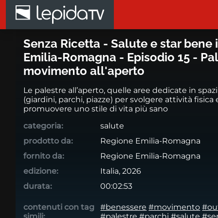
Salta al contenuto principale
Senza Ricetta - Salute e star 
Senza Ricetta - Salute e star bene 
Emilia-Romagna - Episodio 15 - Pal
movimento all'aperto
Le palestre all’aperto, quelle aree dedicate in spaz
(giardini, parchi, piazze) per svolgere attività fisica 
promuovere uno stile di vita più sano
categoria:
salute
prodotto da:
Regione Emilia-Romagna
fornito da:
Regione Emilia-Romagna
edizione:
Italia, 2026
durata:
00:02:53
contenuti con tag
#benessere
#movimento
#ou
simili:
#palestre
#parchi
#salute
#se