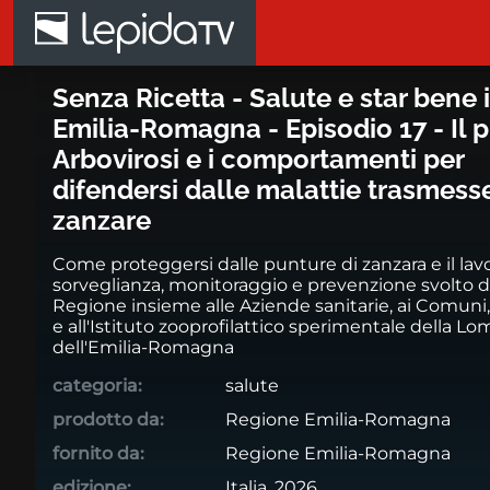
Salta al contenuto principale
Senza Ricetta - Salute e star b
Senza Ricetta - Salute e star bene 
Emilia-Romagna - Episodio 17 - Il 
Arbovirosi e i comportamenti per
difendersi dalle malattie trasmess
zanzare
Come proteggersi dalle punture di zanzara e il lavo
sorveglianza, monitoraggio e prevenzione svolto d
Regione insieme alle Aziende sanitarie, ai Comuni
e all'Istituto zooprofilattico sperimentale della Lo
dell'Emilia-Romagna
categoria:
salute
prodotto da:
Regione Emilia-Romagna
fornito da:
Regione Emilia-Romagna
edizione:
Italia, 2026