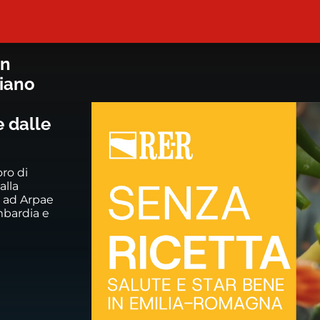
ene in Emilia-Romagna - Episodio 
in
piano
e dalle
ro di
alla
, ad Arpae
mbardia e