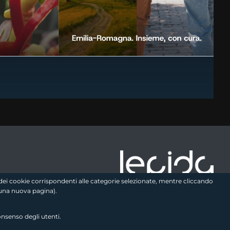
video
e logo2
zo dei cookie corrispondenti alle categorie selezionate, mentre cliccando
una nuova pagina).
onsenso degli utenti.
Seguici sui social
link utili