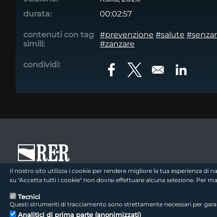
durata:
00:02:57
contenuti con tag
#prevenzione
#salute
#senzar
simili:
#zanzare
condividi:
Opens in a new window
Opens in a new win
Opens in
footer - sezione logo 1
Il nostro sito utilizza i cookie per rendere migliore la tua esperienza di
su "Accetta tutti i cookie" non dovrai effettuare alcuna selezione. Per 
Tecnici
Questi strumenti di tracciamento sono strettamente necessari per garanti
footer - sezione colophon
LepidaScpA
Analitici di prima parte (anonimizzati)