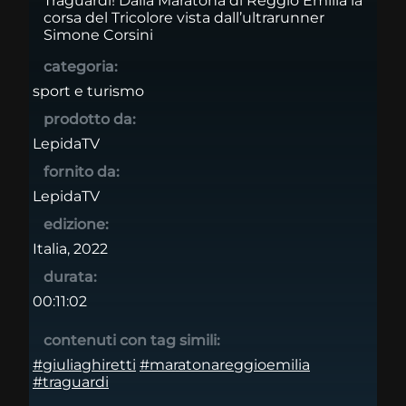
Traguardi! Dalla Maratona di Reggio Emilia la
corsa del Tricolore vista dall’ultrarunner
Simone Corsini
categoria:
sport e turismo
prodotto da:
LepidaTV
fornito da:
LepidaTV
edizione:
Italia, 2022
durata:
00:11:02
contenuti con tag simili:
#giuliaghiretti
#maratonareggioemilia
#traguardi