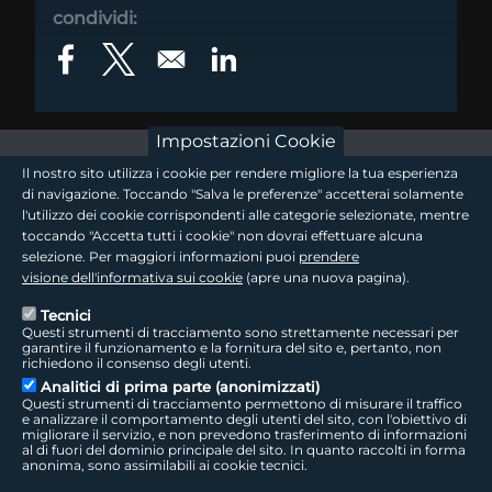
condividi:
Opens in a new window
Opens in a new window
Opens in a new window
Impostazioni Cookie
footer - sezione logo 1
Il nostro sito utilizza i cookie per rendere migliore la tua esperienza
di navigazione. Toccando "Salva le preferenze" accetterai solamente
l'utilizzo dei cookie corrispondenti alle categorie selezionate, mentre
toccando "Accetta tutti i cookie" non dovrai effettuare alcuna
footer - sezione logo2
selezione. Per maggiori informazioni puoi
prendere
visione dell'informativa sui cookie
(apre una nuova pagina).
Tecnici
Questi strumenti di tracciamento sono strettamente necessari per
Seguici sui social
footer - sezione link utili
garantire il funzionamento e la fornitura del sito e, pertanto, non
richiedono il consenso degli utenti.
Analitici di prima parte (anonimizzati)
Questi strumenti di tracciamento permettono di misurare il traffico
e analizzare il comportamento degli utenti del sito, con l'obiettivo di
migliorare il servizio, e non prevedono trasferimento di informazioni
LepidaTV
|
Accessibilità
|
Cookie
|
Privacy
|
Social Media Policy
al di fuori del dominio principale del sito. In quanto raccolti in forma
anonima, sono assimilabili ai cookie tecnici.
LepidaScpA