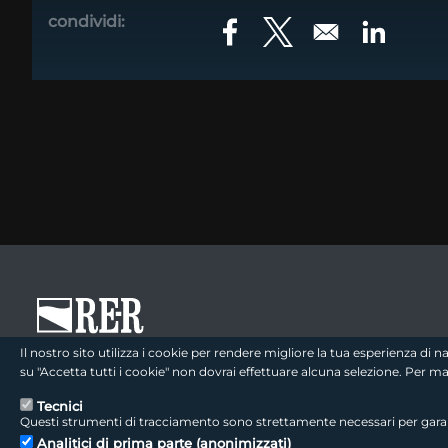
condividi:
Opens in a new window
Opens in a new win
Opens in
footer - sezione logo 1
Il nostro sito utilizza i cookie per rendere migliore la tua esperienza di
su "Accetta tutti i cookie" non dovrai effettuare alcuna selezione. Per 
Tecnici
Questi strumenti di tracciamento sono strettamente necessari per garanti
footer - sezione colophon
LepidaScpA
Analitici di prima parte (anonimizzati)