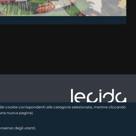
e logo2
zo dei cookie corrispondenti alle categorie selezionate, mentre cliccando
una nuova pagina).
onsenso degli utenti.
Seguici sui social
link utili