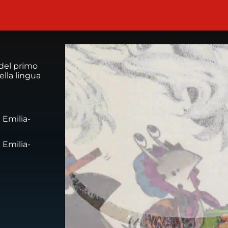
 del primo
ella lingua
 Emilia-
 Emilia-