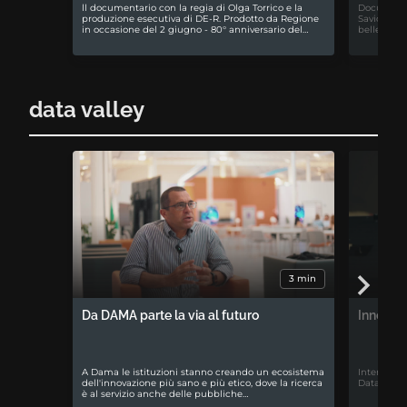
ll documentario con la regia di Olga Torrico e la
Documentar
produzione esecutiva di DE-R. Prodotto da Regione
Savio. La 
in occasione del 2 giugno - 80° anniversario del…
bellezza di
data valley
3 min
Da DAMA parte la via al futuro
Innovazi
A Dama le istituzioni stanno creando un ecosistema
Intervista
dell'innovazione più sano e più etico, dove la ricerca
Data cente
è al servizio anche delle pubbliche…