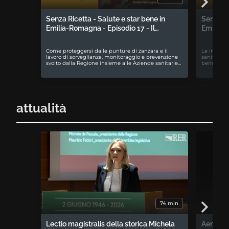
Senza Ricetta - Salute e star bene in
Senza Ri
Emilia-Romagna - Episodio 17 - Il…
Emilia-R
Come proteggersi dalle punture di zanzara e il
Le iniziati
lavoro di sorveglianza, monitoraggio e prevenzione
sanitari e
svolto dalla Regione insieme alle Aziende sanitarie…
benessere 
attualità
74 min
Lectio magistralis della storica Michela
Aemilia 