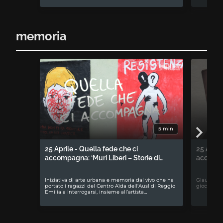
memoria
5 min
25 Aprile - Quella fede che ci
25 April
accompagna: ‘Muri Liberi – Storie di…
accompa
Iniziativa di arte urbana e memoria dal vivo che ha
Glauco Bab
portato i ragazzi del Centro Aïda dell'Ausl di Reggio
gioco da t
Emilia a interrogarsi, insieme all’artista…