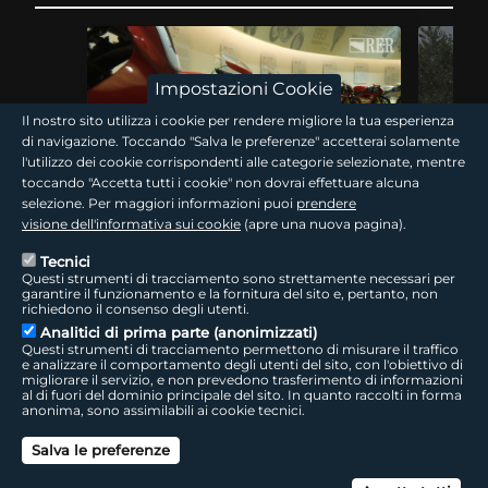
Impostazioni Cookie
Il nostro sito utilizza i cookie per rendere migliore la tua esperienza
di navigazione. Toccando "Salva le preferenze" accetterai solamente
l'utilizzo dei cookie corrispondenti alle categorie selezionate, mentre
15 min
toccando "Accetta tutti i cookie" non dovrai effettuare alcuna
selezione. Per maggiori informazioni puoi
prendere
Traguardi! Il filo rosso
Traguard
visione dell'informativa sui cookie
(apre una nuova pagina).
Tecnici
Questi strumenti di tracciamento sono strettamente necessari per
Nel centenario Ducati il WDW accende Misano e la
La Romagna
garantire il funzionamento e la fornitura del sito e, pertanto, non
Romagna dei motori. Seguendo le tracce di questa
minimoto d
richiedono il consenso degli utenti.
storia si risale alla Bologna industriale, tra…
di campion
Analitici di prima parte (anonimizzati)
World…
Questi strumenti di tracciamento permettono di misurare il traffico
e analizzare il comportamento degli utenti del sito, con l'obiettivo di
migliorare il servizio, e non prevedono trasferimento di informazioni
al di fuori del dominio principale del sito. In quanto raccolti in forma
giovani
anonima, sono assimilabili ai cookie tecnici.
Salva le preferenze
Can