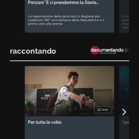
Ponzani "E ci prendemmo la Storia…
La registrazione della giornata in Regione per
L'iniziativ
celebrare l'80° anniversario della Repubblica e il
prospettiv
primo voto alle donne
maxiproces
Romagna
raccontando
22 min
Per tutte le volte
I percor