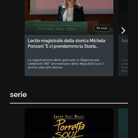
74 min
Lectio magistralis della storica Michela
Aemilia 
Ponzani "E ci prendemmo la Storia…
La registrazione della giornata in Regione per
L'iniziativ
celebrare l'80° anniversario della Repubblica e il
prospettiv
primo voto alle donne
maxiproces
Romagna
serie