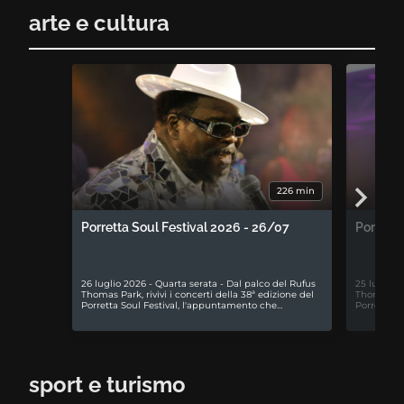
arte e cultura
226 min
Porretta Soul Festival 2026 - 26/07
Porretta
26 luglio 2026 - Quarta serata - Dal palco del Rufus
25 luglio 
Thomas Park, rivivi i concerti della 38ª edizione del
Thomas Park
Porretta Soul Festival, l'appuntamento che…
Porretta S
sport e turismo