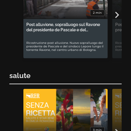
2 min
Post alluvione, sopralluogo sul Ravone
Post all
del presidente de Pascale e del…
preside
Ricostruzione post alluvione. Nuovo sopralluogo del
Ricostruzi
presidente de Pascale e del sindaco Lepore lungo il
presidente
torrente Ravone, nel centro urbano di Bologna.
Rontini a 
salute
3 min