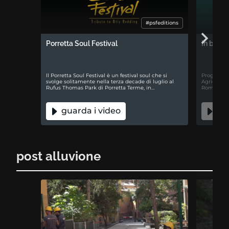
#psfeditions
Porretta Soul Festival
In buon
Il Porretta Soul Festival è un festival soul che si
Progetto i
svolge solitamente nella terza decade di luglio al
Agricoltur
Rufus Thomas Park di Porretta Terme, in…
Romagna, c
guarda i video
gua
post alluvione