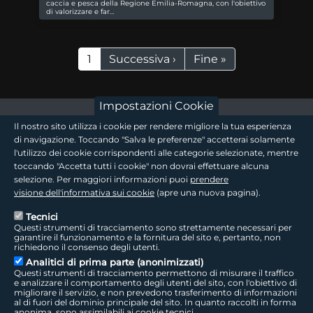
caccia e pesca della Regione Emilia-Romagna, con l'obiettivo
di valorizzare e far…
Paginazione
Pagina attuale
Pagina successiva
Ultima pagina
1
Successiva ›
Fine »
Impostazioni Cookie
footer - sezione logo 1
Il nostro sito utilizza i cookie per rendere migliore la tua esperienza
di navigazione. Toccando "Salva le preferenze" accetterai solamente
l'utilizzo dei cookie corrispondenti alle categorie selezionate, mentre
toccando "Accetta tutti i cookie" non dovrai effettuare alcuna
footer - sezione logo2
selezione. Per maggiori informazioni puoi
prendere
visione dell'informativa sui cookie
(apre una nuova pagina).
Tecnici
Questi strumenti di tracciamento sono strettamente necessari per
Seguici sui social
footer - sezione link utili
garantire il funzionamento e la fornitura del sito e, pertanto, non
richiedono il consenso degli utenti.
Analitici di prima parte (anonimizzati)
Questi strumenti di tracciamento permettono di misurare il traffico
e analizzare il comportamento degli utenti del sito, con l'obiettivo di
migliorare il servizio, e non prevedono trasferimento di informazioni
LepidaTV
|
Accessibilità
|
Cookie
|
Privacy
|
Social Media Policy
al di fuori del dominio principale del sito. In quanto raccolti in forma
anonima, sono assimilabili ai cookie tecnici.